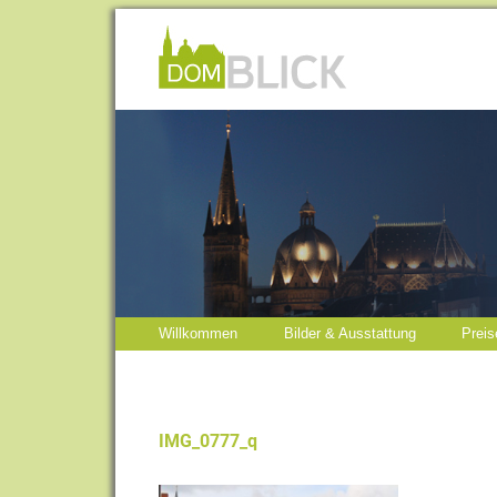
Willkommen
Bilder & Ausstattung
Preis
IMG_0777_q