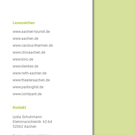
Lesezeichen
www.aachen-tourist.de
www.aachen.de
www.carolus-thermen.de
www.chioaachen.de
www.kino.de
www.klenkes.de
www.rwth-aachen.de
www.theateraachen.de
www.parkinglist.de
www.contipark.de
Kontakt
Lydia Schuhmann
Kleinmarschierstr. 62-64
52062 Aachen