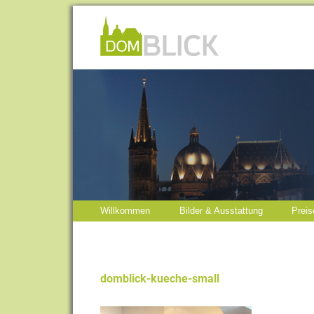
Willkommen
Bilder & Ausstattung
Preis
domblick-kueche-small